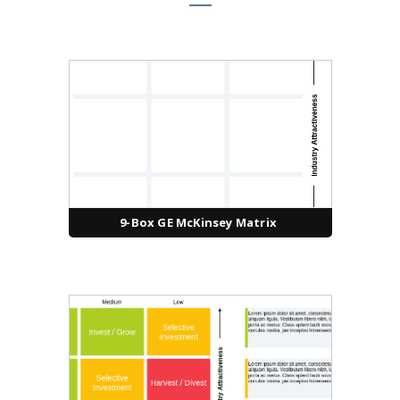
9-Box GE McKinsey Matrix