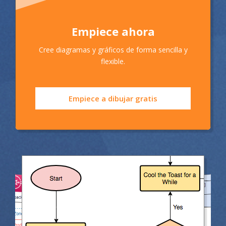
Empiece ahora
Cree diagramas y gráficos de forma sencilla y
flexible.
Empiece a dibujar gratis