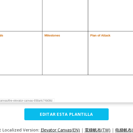
EDITAR ESTA PLANTILLA
t Localized Version:
Elevator Canvas(EN)
|
電梯帆布(TW)
|
电梯帆布(