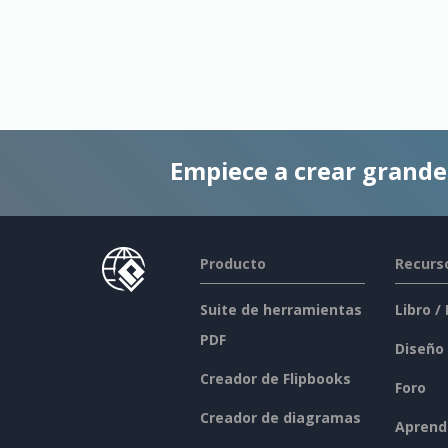
Empiece a crear grand
Producto
Recurs
Suite de herramientas
Libro /
PDF
Diseño
Creador de Flipbooks
Foro
Creador de diagramas
Aprend