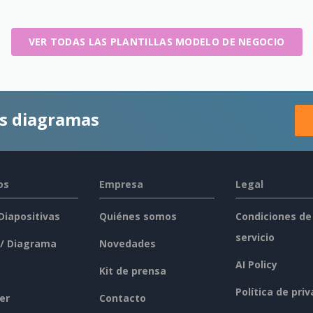
VER TODAS LAS PLANTILLAS MODELO DE NEGOCIO
es diagramas
os
Empresa
Legal
 Diapositivas
Quiénes somos
Condiciones de
servicio
 / Diagrama
Novedades
AI Policy
Kit de prensa
Política de pri
er
Contacto