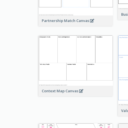
Bus
Partnership Match Canvas
Context Map Canvas
Val