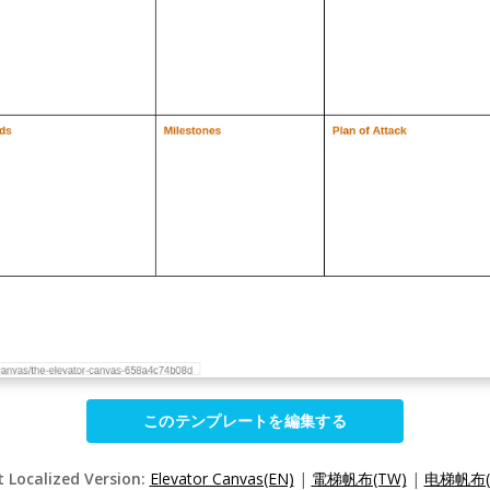
このテンプレートを編集する
t Localized Version:
Elevator Canvas(EN)
|
電梯帆布(TW)
|
电梯帆布(