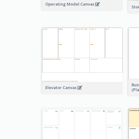
Operating Model Canvas
Sto
Bus
Elevator Canvas
(Pl