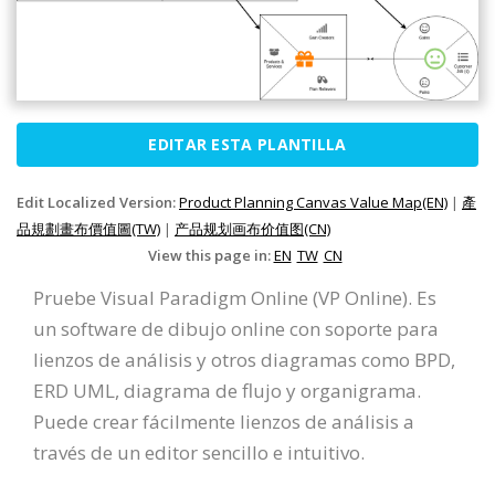
EDITAR ESTA PLANTILLA
Edit Localized Version:
Product Planning Canvas Value Map(EN)
|
產
品規劃畫布價值圖(TW)
|
产品规划画布价值图(CN)
View this page in:
EN
TW
CN
Pruebe Visual Paradigm Online (VP Online). Es
un software de dibujo online con soporte para
lienzos de análisis y otros diagramas como BPD,
ERD UML, diagrama de flujo y organigrama.
Puede crear fácilmente lienzos de análisis a
través de un editor sencillo e intuitivo.