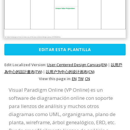
EDITAR ESTA PLANTILLA
Edit Localized Version:
User-Centered Design Canvas(EN)
|
以用戶
為中心的設計畫布(TW)
|
以用户为中心的设计画布(CN)
View this page in:
EN
TW
CN
Visual Paradigm Online (VP Online) es un
software de diagramación online con soporte
para lienzos de análisis y muchos otros
diagramas como UML, organigrama, plano de
planta, wireframe, árbol genealógico, ERD, etc.