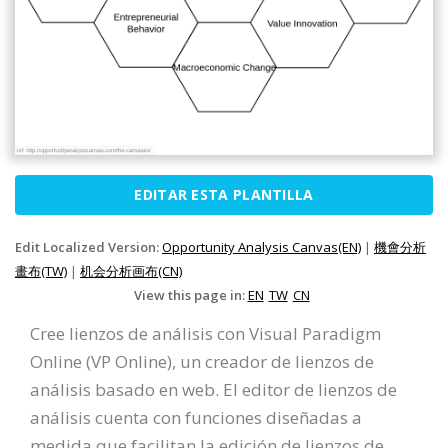
EDITAR ESTA PLANTILLA
Edit Localized Version:
Opportunity Analysis Canvas(EN)
|
機會分析
畫布(TW)
|
机会分析画布(CN)
View this page in:
EN
TW
CN
Cree lienzos de análisis con Visual Paradigm
Online (VP Online), un creador de lienzos de
análisis basado en web. El editor de lienzos de
análisis cuenta con funciones diseñadas a
medida que facilitan la edición de lienzos de