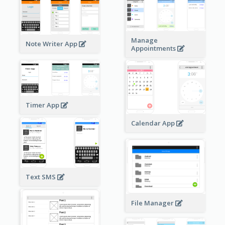
Manage
Note Writer App
Appointments
Timer App
Calendar App
Text SMS
File Manager