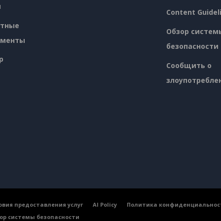
я
Content Guidel
атные
Обзор систем
ументы
безопасности
p
Сообщить о
злоупотребле
овия предоставления услуг
AI Policy
Политика конфиденциальнос
ор системы безопасности