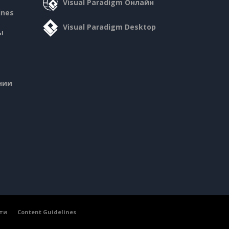
Visual Paradigm Онлайн
ines
Visual Paradigm Desktop
ы
нии
ти
Content Guidelines