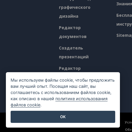
Знани
графического
Беспл
дизайна
инстр
Редактор
Sitema
документов
Создатель
презентаций
Редактор
электронных таблиц
Мы используем файлы cookie, чтобы предложить
вам лучший опыт. Посещая наш сайт, вы
Ценообразование
соглашаетесь с использованием файлов cookie,
как описано в нашей
политике использования
файлов cookie
.
OK
©2026 by Visual Paradigm. Все права защищены.
Усл
Обз