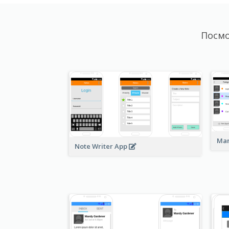
Посмо
Man
Note Writer App