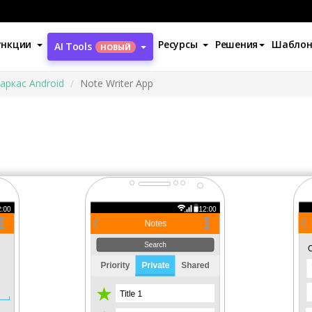
ункции
Ресурсы
Решения
Шабло
AI Tools
НОВЫЙ
аркас Android
Note Writer App