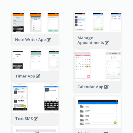
Manage
Note Writer App
Appointments
Timer App
Calendar App
Text SMS