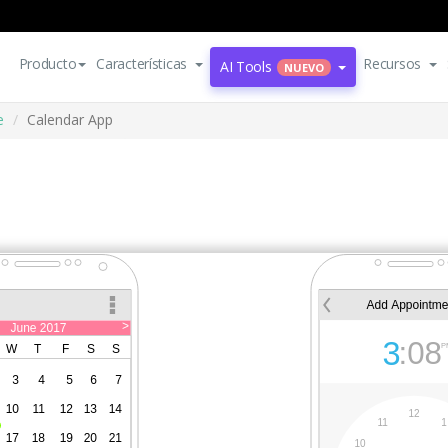
Producto
Características
Recursos
AI Tools
NUEVO
e
Calendar App