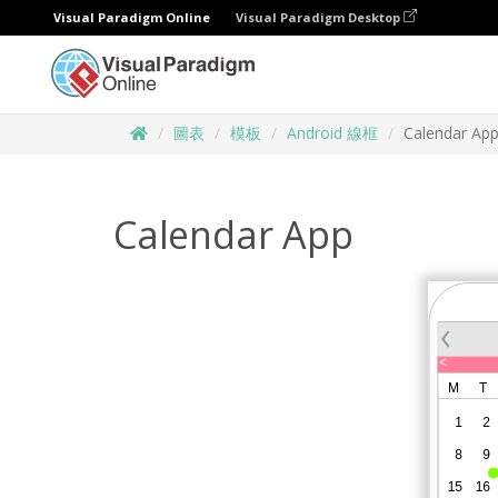
Visual Paradigm Online
Visual Paradigm Desktop
圖表
模板
Android 線框
Calendar Ap
Calendar App