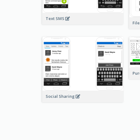
Text SMS
Fil
Pur
Social Sharing