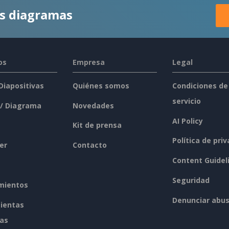
es diagramas
os
Empresa
Legal
 Diapositivas
Quiénes somos
Condiciones de
servicio
 / Diagrama
Novedades
AI Policy
Kit de prensa
Política de pri
er
Contacto
Content Guidel
Seguridad
mientos
Denunciar abu
ientas
tas