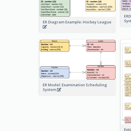
ERD
Sy
ER Diagram Example: Hockey League
ER Model: Examination Scheduling
System
Ent