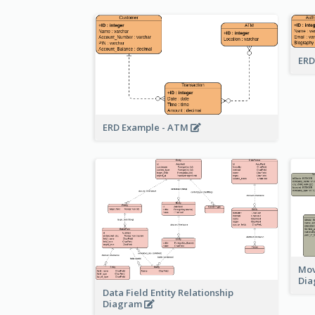
ERD
ERD Example - ATM
Mov
Di
Data Field Entity Relationship
Diagram