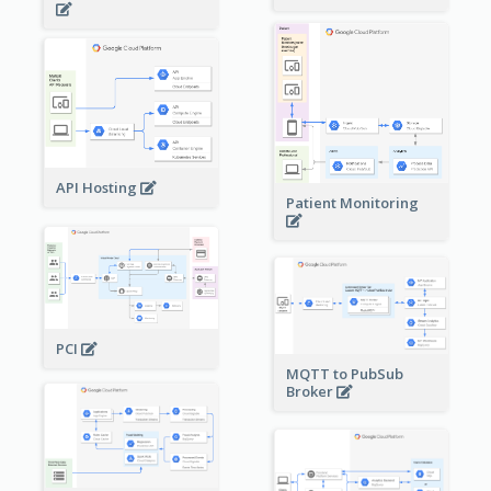
API Hosting
Patient Monitoring
PCI
MQTT to PubSub
Broker