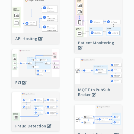
API Hosting
Patient Monitoring
PCI
MQTT to PubSub
Broker
Fraud Detection