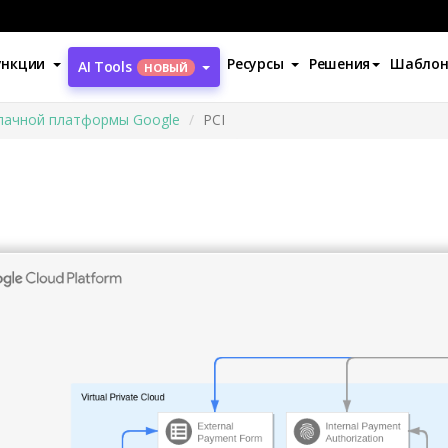
ункции
Ресурсы
Решения
Шабло
AI Tools
НОВЫЙ
лачной платформы Google
PCI