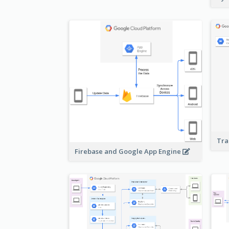
Tra
Firebase and Google App Engine