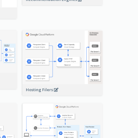
-
Hosting Filers