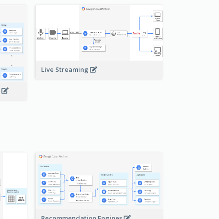
Live Streaming
s
Recommendation Engines