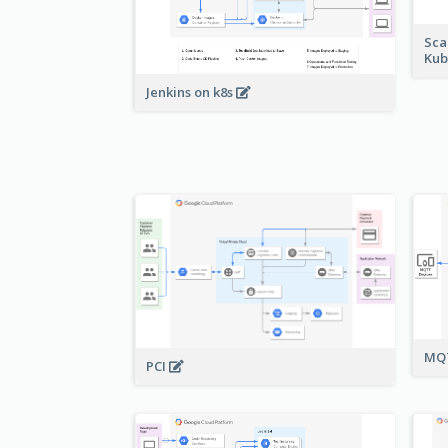
Sca
Kub
Jenkins on k8s
MQT
PCI