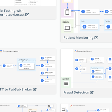
le Testing with
ernetes+Locust
Patient Monitoring
T to PubSub Broker
Fraud Detection