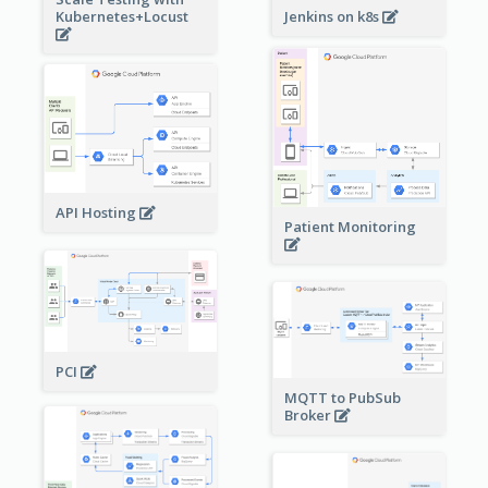
Kubernetes+Locust
Jenkins on k8s
API Hosting
Patient Monitoring
PCI
MQTT to PubSub
Broker