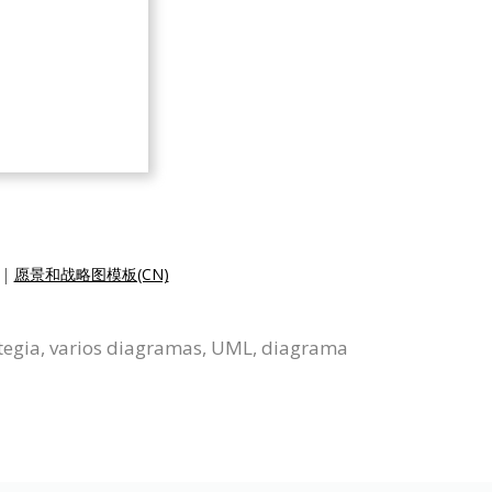
|
愿景和战略图模板(CN)
ategia, varios diagramas, UML, diagrama