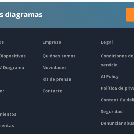
es diagramas
os
Empresa
Legal
 Diapositivas
Quiénes somos
Condiciones de
servicio
 / Diagrama
Novedades
AI Policy
Kit de prensa
Política de pri
er
Contacto
Content Guidel
Seguridad
mientos
Denunciar abu
ientas