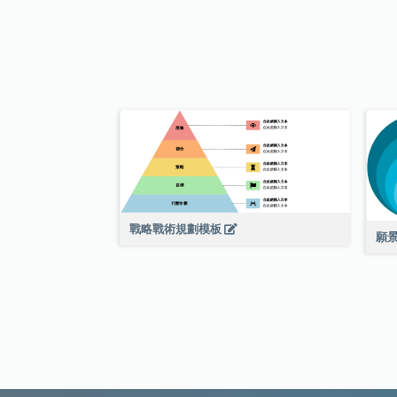
戰略戰術規劃模板
願