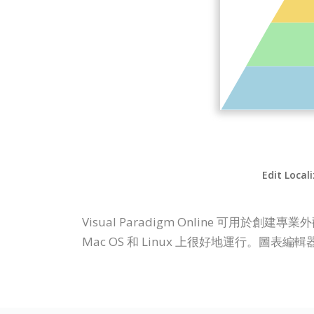
Edit Local
Visual Paradigm Online 可
Mac OS 和 Linux 上很好地運行。圖