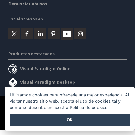
Denunciar abusos
Encuéntrenos en
Productos destacados
Visual Paradigm Online
Visual Paradigm Desktop
Utilizamos cookies para ofrecerle una mejor experiencia. Al
visitar nuestro sitio web, acepta el uso de cookies tal y
©2026 by Visual Paradigm. Todos los derechos reservados.
como se describe en nuestra
Política de cookies
.
Condiciones de servicio
AI Policy
Política de privacidad
OK
Content Guidelines
Seguridad