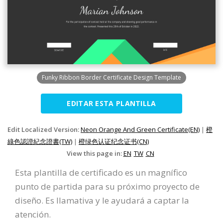
Funky Ribbon Border Certificate Design Template
EDITAR ESTA PLANTILLA
Edit Localized Version:
Neon Orange And Green Certificate(EN)
|
橙
綠色認證紀念證書(TW)
|
橙绿色认证纪念证书(CN)
View this page in:
EN
TW
CN
Esta plantilla de certificado es un magnífico
punto de partida para su próximo proyecto de
diseño. Es llamativa y le ayudará a captar la
atención.