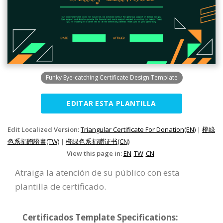
Funky Eye-catching Certificate Design Template
EDITAR ESTA PLANTILLA
Edit Localized Version:
Triangular Certificate For Donation(EN)
|
橙綠
色系捐贈證書(TW)
|
橙绿色系捐赠证书(CN)
View this page in:
EN
TW
CN
Atraiga la atención de su público con esta
plantilla de certificado.
Certificados Template Specifications: