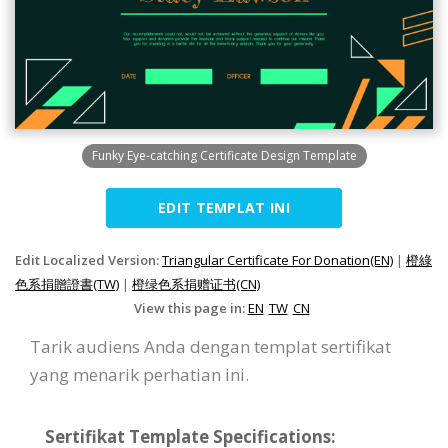
Funky Eye-catching Certificate Design Template
EDIT TEMPLAT INI
Edit Localized Version:
Triangular Certificate For Donation(EN)
|
橙綠
色系捐贈證書(TW)
|
橙绿色系捐赠证书(CN)
View this page in:
EN
TW
CN
Tarik audiens Anda dengan templat sertifikat
yang menarik perhatian ini.
Sertifikat Template Specifications: