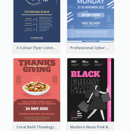
3-Colour Flyer Listing Christmas Activities
Professional Cyber Monday Free Delivery Promotion Flyer Design
Coral Bold Thanksgiving Dinner Promotion Flyer
Modern Neon Pink Black Friday Shopping Sale Day Flyer