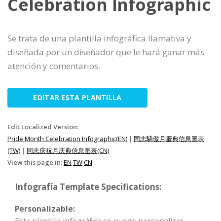
Celebration Infographic
Se trata de una plantilla infográfica llamativa y
diseñada por un diseñador que le hará ganar más
atención y comentarios.
EDITAR ESTA PLANTILLA
Edit Localized Version:
Pride Month Celebration Infographic(EN)
|
同志驕傲月慶典信息圖表
(TW)
|
同志庆祝月庆典信息图表(CN)
View this page in:
EN
TW
CN
Infografía Template Specifications:
Personalizable: