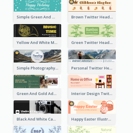
Simple Green And White Twitter Header With Theme Of Holiday
Brown Twitter Header Created For Toy Store
Yellow And White Music Instrument Twitter Header About Orchestra Performance
Green Twitter Header With Bamboo Decoration
Simple Photography Twitter Header Promoting Travelling
Personal Twitter Header Of Hiker
Green And Gold Adoption Promotion Header Design
Interior Design Twitter Header In Warm Colour Tone
Black And White Camera Twitter Header
Happy Easter Illustrated Twitter Header