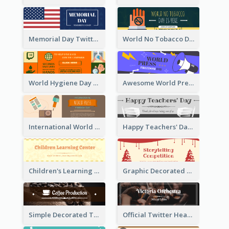
Memorial Day Twitter Header With Flag
World No Tobacco Day Twitter Header
World Hygiene Day Promotion Twitter Header
Awesome World Press Freedom Day Twitter Header
International World Press Freedom Day Twitter Header
Happy Teachers' Day Twitter Header With Decorations Of Books
Children's Learning Center Twitter Header In Orange Colour Tone
Graphic Decorated Twitter Header About Storytelling Competition
Simple Decorated Twitter Header About Coffee
Official Twitter Header Of Orchestra