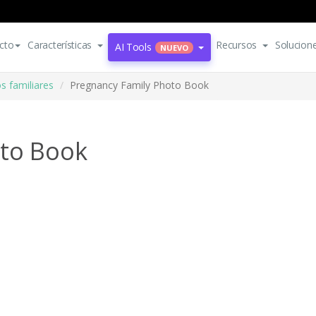
cto
Características
Recursos
Solucion
AI Tools
NUEVO
s familiares
Pregnancy Family Photo Book
oto Book