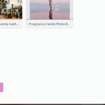
Thanksgiving Family Gathering Photo Book
Pregnancy Family Photo Book