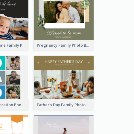
Good To Be Home Family Photo Book
Pregnancy Family Photo Book
Best Dads Celebration Photo Book
Father's Day Family Photo Book