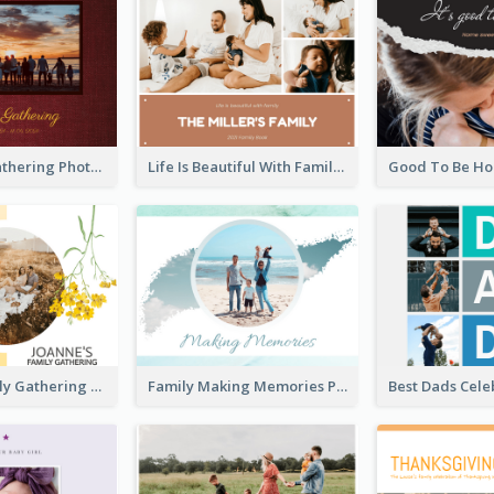
Big Family Gathering Photo Book
Life Is Beautiful With Family Photo Book
Autumn Family Gathering Photo Book
Family Making Memories Photo Book