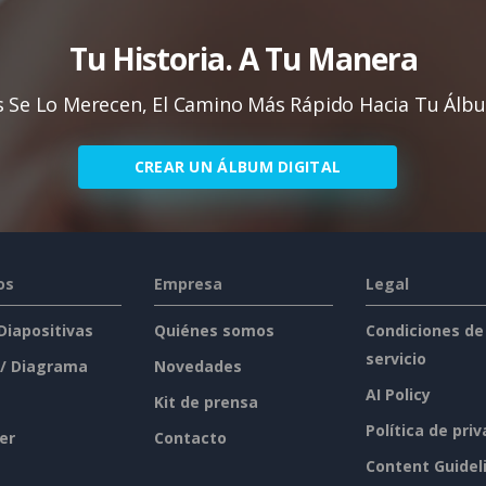
Tu Historia. A Tu Manera
 Se Lo Merecen, El Camino Más Rápido Hacia Tu Álb
CREAR UN ÁLBUM DIGITAL
os
Empresa
Legal
 Diapositivas
Quiénes somos
Condiciones de
servicio
 / Diagrama
Novedades
AI Policy
Kit de prensa
Política de pri
er
Contacto
Content Guidel