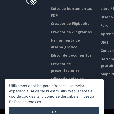
Suite de herramientas
Libro /
PDF
Diseño
Creador de Flipbooks
Foro
Creador de diagramas
Aprend
Herramienta de
Blog
diseño gráfico
Conoci
Editor de documentos
Herram
Creador de
gratui
presentaciones
Mapa de
Editor de hojas de
cálculo
Utilizamos cookies para ofrecerle una mejor
experiencia. Al visitar nuestro sitio web, acepta el
Precios
uso de cookies tal y como se describe en nuestra
Política de cookies
.
OK