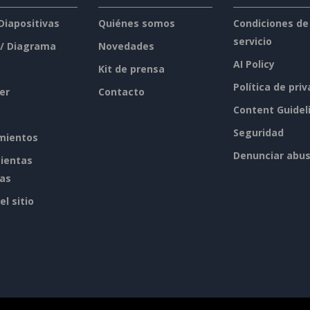
 Diapositivas
Quiénes somos
Condiciones de
servicio
 / Diagrama
Novedades
AI Policy
Kit de prensa
Política de pri
er
Contacto
Content Guidel
Seguridad
mientos
Denunciar abu
ientas
tas
l sitio