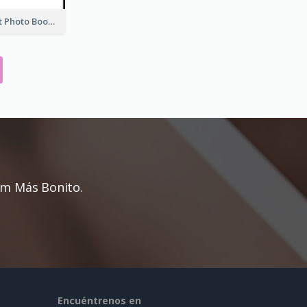
Wedding Guest Photo Book
um Más Bonito.
Encuéntrenos en