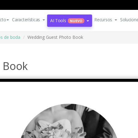
cto
Características
Recursos
Solucion
AI Tools
NUEVO
os de boda
Wedding Guest Photo Book
 Book