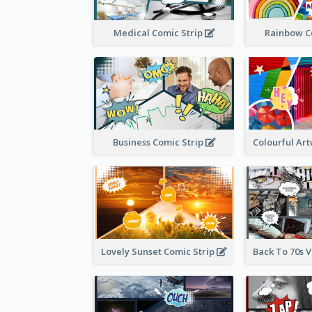
Medical Comic Strip
Rainbow C
Business Comic Strip
Lovely Sunset Comic Strip