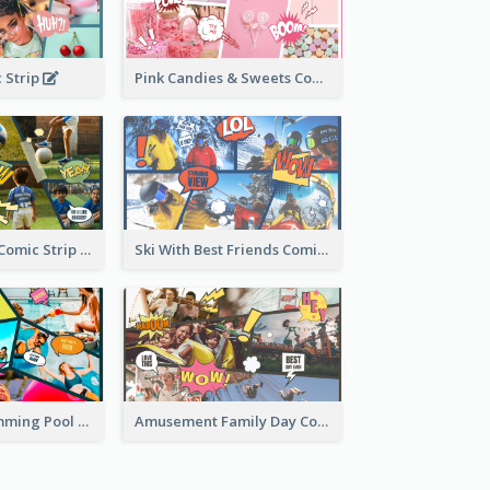
 Strip
Pink Candies & Sweets Comic Strip
Soccer Dream Comic Strip
Ski With Best Friends Comic Strip
Awesome Swimming Pool Party Comic Strip
Amusement Family Day Comic Strip