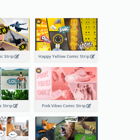
c Strip
Happy Yellow Comic Strip
c Strip
Pink Vibes Comic Strip