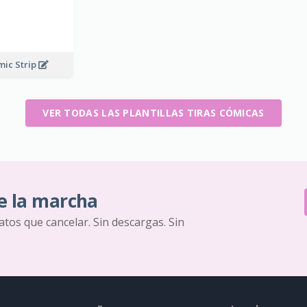
mic Strip
VER TODAS LAS PLANTILLAS TIRAS CÓMICAS
e la marcha
ratos que cancelar. Sin descargas. Sin