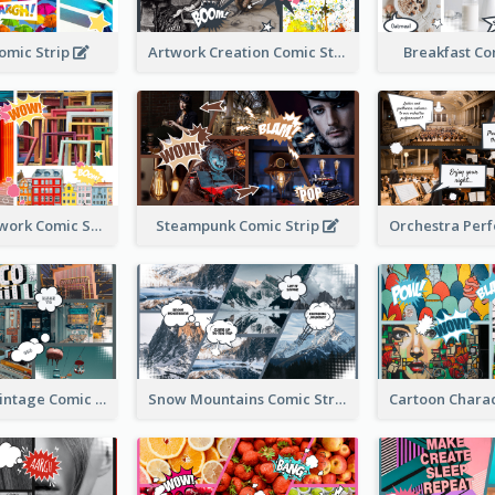
omic Strip
Artwork Creation Comic Strip
Breakfast Co
Colourful Artwork Comic Strip
Steampunk Comic Strip
Back To 70s Vintage Comic Strip
Snow Mountains Comic Strip