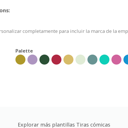
ons:
personalizar completamente para incluir la marca de la em
Palette
Explorar más plantillas Tiras cómicas