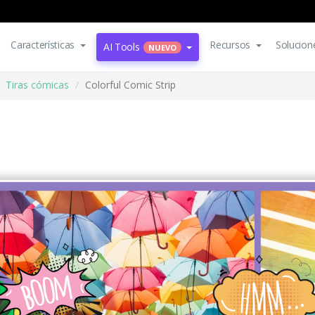
Características
Recursos
Solucion
AI Tools
NUEVO
Tiras cómicas
Colorful Comic Strip