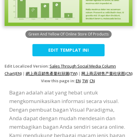
Green And Yellow Of Online Store Of Products
EDIT TEMPLAT INI
Edit Localized Version:
Sales Through Social Media Column
Chart(EN)
|
網上商店銷售產量柱狀圖(TW)
|
网上商店销售产量柱状图(CN)
View this page in:
EN
TW
CN
Bagan adalah alat yang hebat untuk
mengkomunikasikan informasi secara visual.
Dengan pembuat bagan Visual Paradigma,
Anda dapat dengan mudah mendesain dan
membagikan bagan Anda sendiri secara online.
Kami mendukung berbagai macam jenis bagan