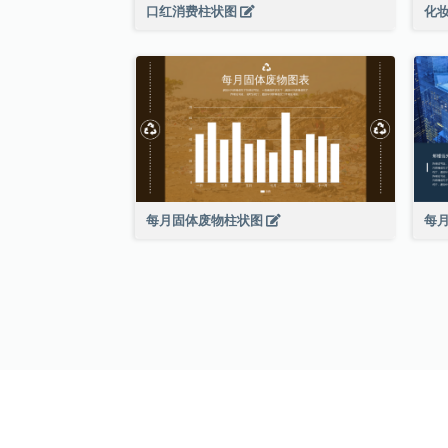
口红消费柱状图
化
每月固体废物柱状图
每