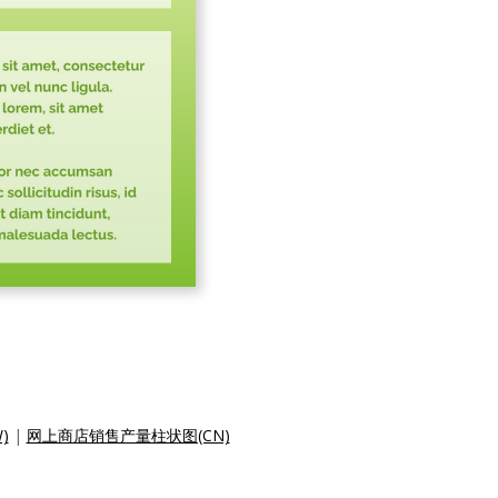
)
|
网上商店销售产量柱状图(CN)