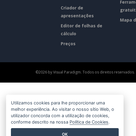
Ferram
Criador de
gratui
apresentações
Mapa d
Editor de folhas de
cálculo
Preços
©2026 by Visual Paradigm. Todos os direitos reservados.
Utilizamos cookies para lhe proporcionar uma
melhor experiência. Ao visitar o nosso sítio Web, o
utilizador concorda com a utilização de cookies,
conforme descrito na nossa
Política de Cookies
.
OK