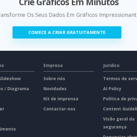
Crie Gráficos Em Minutos
ransforme Os Seus Dados Em Gráficos Impressionant
COMECE A CRIAR GRATUITAMENTE
os
Empresa
Jurídico
 Slideshow
Sobre nós
Termos de serv
o / Diagrama
Novidades
AI Policy
Kit de imprensa
Política de pri
er
Contactar-nos
Content Guidel
Visão geral da
segurança
imento
Denunciar abu