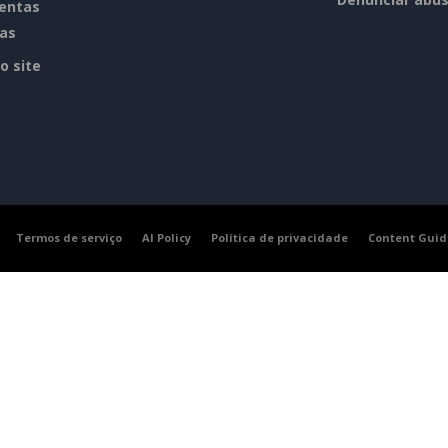
entas
tas
o site
Termos de serviço
AI Policy
Política de privacidade
Content Guid