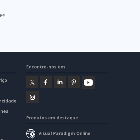
es
Encontre-nos em
iço
vacidade
ines
Produtos em destaque
Visual Paradigm Online
so