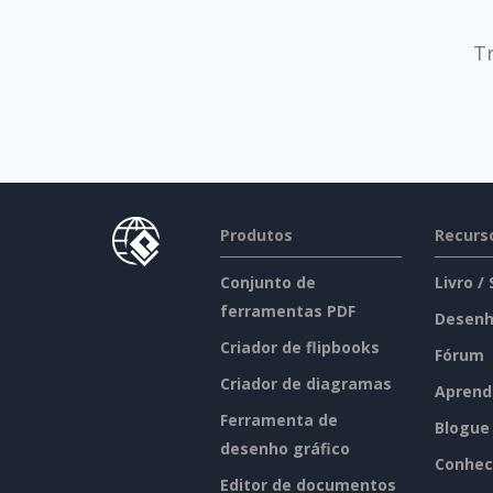
T
Produtos
Recurs
Conjunto de
Livro /
ferramentas PDF
Desenh
Criador de flipbooks
Fórum
Criador de diagramas
Aprend
Ferramenta de
Blogue
desenho gráfico
Conhec
Editor de documentos