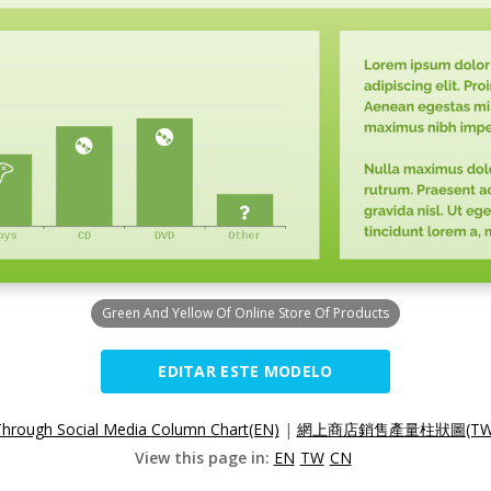
Green And Yellow Of Online Store Of Products
EDITAR ESTE MODELO
Through Social Media Column Chart(EN)
|
網上商店銷售產量柱狀圖(TW
View this page in:
EN
TW
CN