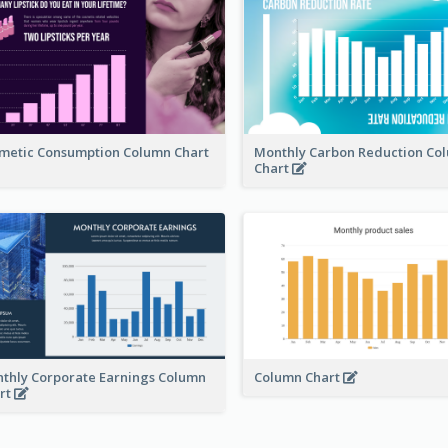
metic Consumption Column Chart
Monthly Carbon Reduction Co
Chart
thly Corporate Earnings Column
Column Chart
rt