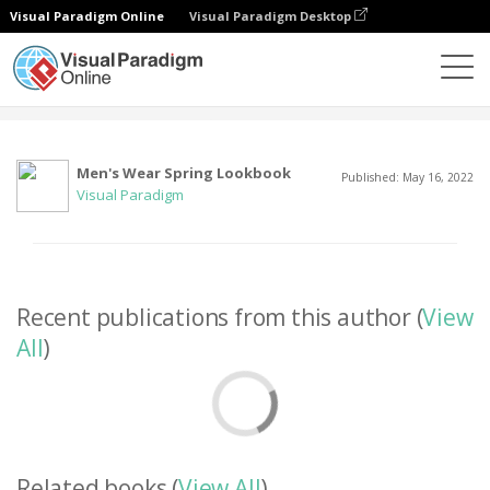
Visual Paradigm Online
Visual Paradigm Desktop
Komunitas
User
Men's Wear Spring Lookbook
Published: May 16, 2022
Visual Paradigm
Recent publications from this author (
View
All
)
Related books (
View All
)