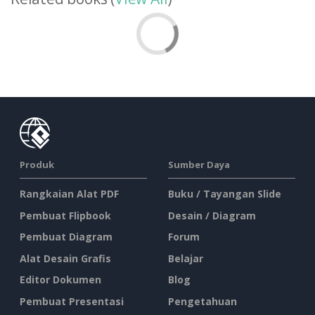
Produk
Sumber Daya
Rangkaian Alat PDF
Buku / Tayangan Slide
Pembuat Flipbook
Desain / Diagram
Pembuat Diagram
Forum
Alat Desain Grafis
Belajar
Editor Dokumen
Blog
Pembuat Presentasi
Pengetahuan