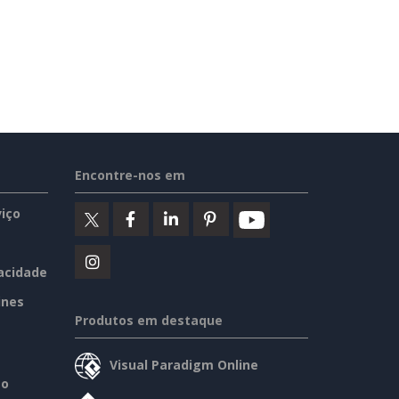
Encontre-nos em
iço
vacidade
ines
Produtos em destaque
Visual Paradigm Online
so