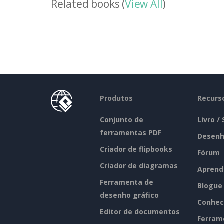
Related books (
View All
)
Produtos
Recurs
Conjunto de
Livro /
ferramentas PDF
Desenh
Criador de flipbooks
Fórum
Criador de diagramas
Aprend
Ferramenta de
Blogue
desenho gráfico
Conhec
Editor de documentos
Ferram