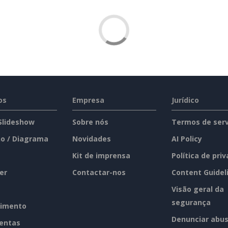
os
Empresa
Jurídico
 Slideshow
Sobre nós
Termos de serv
o / Diagrama
Novidades
AI Policy
Kit de imprensa
Política de pri
er
Contactar-nos
Content Guidel
Visão geral da
segurança
imento
Denunciar abu
entas