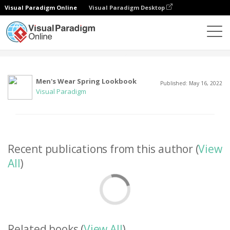
Visual Paradigm Online
Visual Paradigm Desktop
Społeczność
Użytkownik
Men's Wear Spring Lookbook
Published: May 16, 2022
Visual Paradigm
Recent publications from this author (
View
All
)
Related books (
View All
)