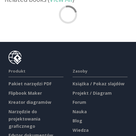
Produkt
Zasoby
Pakiet narzędzi PDF
Książka / Pokaz slajdów
Flipbook Maker
Projekt / Diagram
Kreator diagramów
Forum
Narzędzie do
Nauka
projektowania
Blog
graficznego
Wiedza
Edytor dokumentów