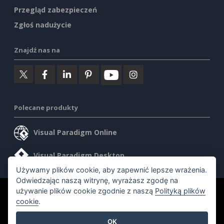
Przegląd zabezpieczeń
Zgłoś nadużycie
Znajdź nas na
Polecane produkty
Visual Paradigm Online
Visual Paradigm Desktop
Używamy plików cookie, aby zapewnić lepsze wrażenia.
Odwiedzając naszą witrynę, wyrażasz zgodę na
używanie plików cookie zgodnie z naszą
Polityką plików
©2026 by Visual Paradigm. Wszelkie prawa zastrzeżone.
cookie
.
Warunki korzystania z usługi
AI Policy
OK