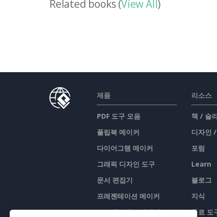
Related books (
View All
)
제품
리소스
PDF 도구 모음
책 / 
플립북 메이커
디자인 
다이어그램 메이커
포럼
그래픽 디자인 도구
Learn
문서 편집기
블로그
프레젠테이션 메이커
지식
스프레드시트 편집기
무료 도