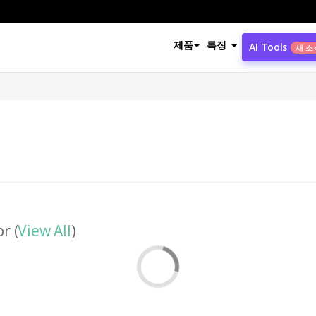
제품
특징
AI Tools
새 소
r (
View All
)