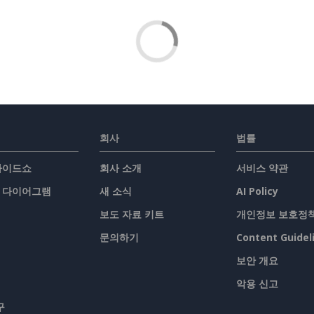
회사
법률
슬라이드쇼
회사 소개
서비스 약관
/ 다이어그램
새 소식
AI Policy
보도 자료 키트
개인정보 보호정
문의하기
Content Guidel
보안 개요
악용 신고
구