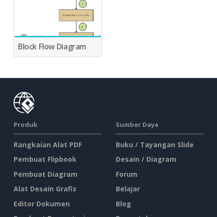
Block Flow Diagram
Produk
Sumber Daya
Rangkaian Alat PDF
Buku / Tayangan Slide
Pembuat Flipbook
Desain / Diagram
Pembuat Diagram
Forum
Alat Desain Grafis
Belajar
Editor Dokumen
Blog