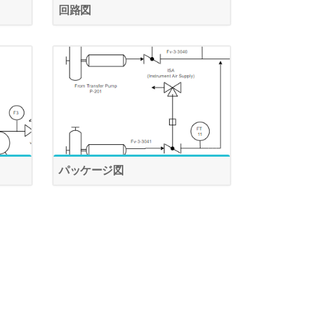
回路図
パッケージ図