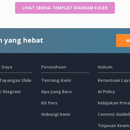
LIHAT SEMUA TEMPLAT DIAGRAM EULER
 yang hebat
M
 Daya
Perusahaan
Hukum
 Tayangan Slide
Tentang Kami
Ketentuan Lay
 / Diagram
Apa yang Baru
AI Policy
Kit Pers
Kebijakan Priva
Hubungi Kami
Content Guidel
Tinjauan Keam