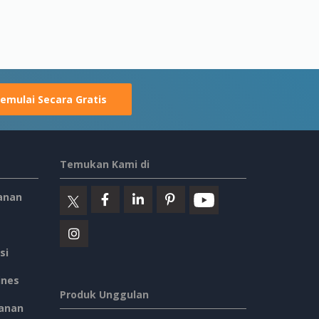
emulai Secara Gratis
Temukan Kami di
anan
si
ines
Produk Unggulan
anan