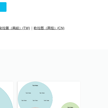
歐拉圖（兩組）(TW)
|
欧拉图（两组）(CN)