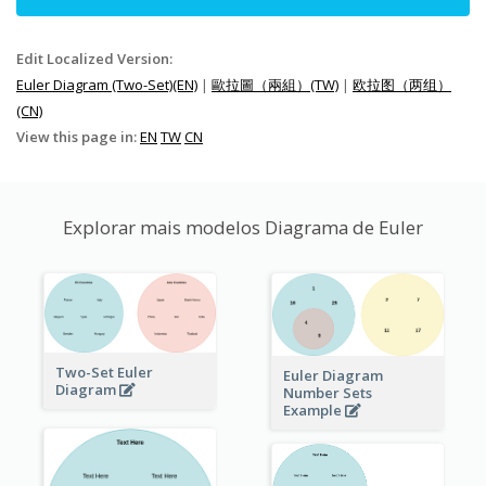
Edit Localized Version:
Euler Diagram (Two-Set)(EN)
|
歐拉圖（兩組）(TW)
|
欧拉图（两组）
(CN)
View this page in:
EN
TW
CN
Explorar mais modelos Diagrama de Euler
Two-Set Euler
Euler Diagram
Diagram
Number Sets
Example