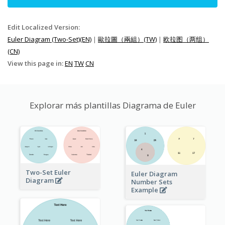
Edit Localized Version:
Euler Diagram (Two-Set)(EN)
|
歐拉圖（兩組）(TW)
|
欧拉图（两组）
(CN)
View this page in:
EN
TW
CN
Explorar más plantillas Diagrama de Euler
Two-Set Euler
Euler Diagram
Diagram
Number Sets
Example