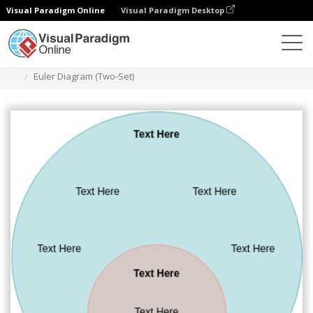
Visual Paradigm Online
Visual Paradigm Desktop
Diagramas
Plantillas
Diagrama de Euler
Euler Diagram (Two-Set)