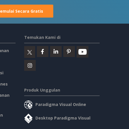
emulai Secara Gratis
Temukan Kami di
anan
si
ines
Produk Unggulan
anan
Paradigma Visual Online
an
Desktop Paradigma Visual