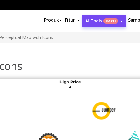
Produk
Fitur
Sumb
AI Tools
BARU
Perceptual Map with Icons
Icons