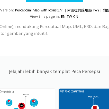
 Version:
Perceptual Map with Icons(EN)
|
附圖標的感知圖(TW)
|
附图
View this page in:
EN
TW
CN
P Online), mendukung Perceptual Map, UML, ERD, dan B
or gambar yang intuitif.
Jelajahi lebih banyak templat Peta Persepsi