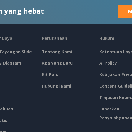
 yang hebat
M
 Daya
Perusahaan
Hukum
 Tayangan Slide
Tentang Kami
Ketentuan Lay
 / Diagram
Apa yang Baru
AI Policy
Kit Pers
Kebijakan Priva
Hubungi Kami
Content Guidel
Tinjauan Keam
ahuan
Laporkan
Penyalahguna
atis
tus