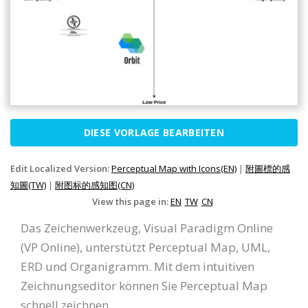
DIESE VORLAGE BEARBEITEN
Edit Localized Version:
Perceptual Map with Icons(EN)
|
附圖標的感
知圖(TW)
|
附图标的感知图(CN)
View this page in:
EN
TW
CN
Das Zeichenwerkzeug, Visual Paradigm Online
(VP Online), unterstützt Perceptual Map, UML,
ERD und Organigramm. Mit dem intuitiven
Zeichnungseditor können Sie Perceptual Map
schnell zeichnen.