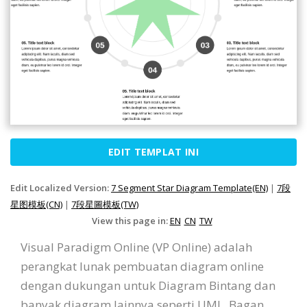
EDIT TEMPLAT INI
Edit Localized Version:
7 Segment Star Diagram Template(EN)
|
7段
星图模板(CN)
|
7段星圖模板(TW)
View this page in:
EN
CN
TW
Visual Paradigm Online (VP Online) adalah
perangkat lunak pembuatan diagram online
dengan dukungan untuk Diagram Bintang dan
banyak diagram lainnya seperti UML, Bagan