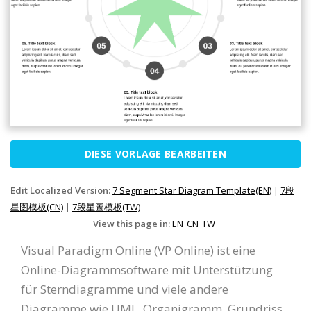
DIESE VORLAGE BEARBEITEN
Edit Localized Version:
7 Segment Star Diagram Template(EN)
|
7段
星图模板(CN)
|
7段星圖模板(TW)
View this page in:
EN
CN
TW
Visual Paradigm Online (VP Online) ist eine
Online-Diagrammsoftware mit Unterstützung
für Sterndiagramme und viele andere
Diagramme wie UML, Organigramm, Grundriss,