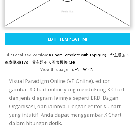
EDIT TEMPLAT INI
Edit Localized Version:
X Chart Template with Topic(EN)
|
帶主題的 X
圖表模板(TW)
|
带主题的 X 图表模板(CN)
View this page in:
EN
TW
CN
Visual Paradigm Online (VP Online), editor
gambar X Chart online yang mendukung X Chart
dan jenis diagram lainnya seperti ERD, Bagan
Organisasi, dan lainnya. Dengan editor X Chart
yang intuitif, Anda dapat menggambar X Chart
dalam hitungan detik.