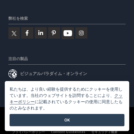
弊社を検索
注目の製品
ビジュアルパラダイム・オンライン
ビジュアルパラダイムデスクトップ
私たちは、より良い経験を提供するためにクッキーを使用し
ています。当社のウェブサイトを訪問することにより、
クッ
キーポリシー
に記載されているクッキーの使用に同意したも
のとみなされます。
©2026 by Visual Paradigm. 全ての権利を有する
利用規約
OK
AI Policy
プライバシーポリシー
Content Guidelines
セキュリティ概要