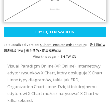
EDYTUJ TEN SZABLON
Edit Localized Version:
X Chart Template with Topic(EN)
|
帶主題的 X
圖表模板(TW)
|
带主题的 X 图表模板(CN)
View this page in:
EN
TW
CN
Visual Paradigm Online (VP Online), internetowy
edytor rysunków X Chart, który obsługuje X Chart
i inne typy diagramów, takie jak ERD,
Organization Chart i inne. Dzięki intuicyjnemu
edytorowi X Chart możesz narysować X Chart w
kilka sekund.