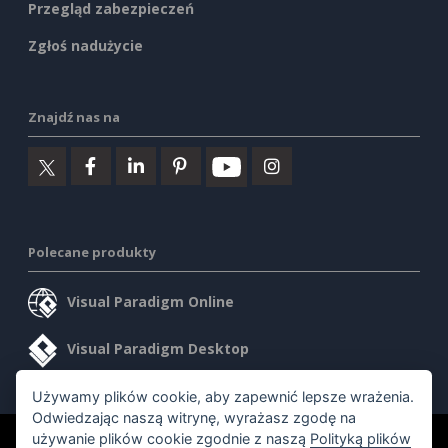
Przegląd zabezpieczeń
Zgłoś nadużycie
Znajdź nas na
Polecane produkty
Visual Paradigm Online
Visual Paradigm Desktop
Używamy plików cookie, aby zapewnić lepsze wrażenia.
Odwiedzając naszą witrynę, wyrażasz zgodę na
używanie plików cookie zgodnie z naszą
Polityką plików
©2026 by Visual Paradigm. Wszelkie prawa zastrzeżone.