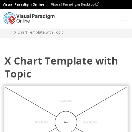
Visual Paradigm Online
Visual Paradigm Desktop
다이어그램
템플릿
X 차트
X Chart Template with Topic
X Chart Template with
Topic