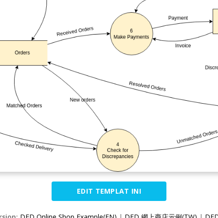
EDIT TEMPLAT INI
rsion:
DFD Online Shop Example(EN)
|
DFD 網上商店示例(TW)
|
DF