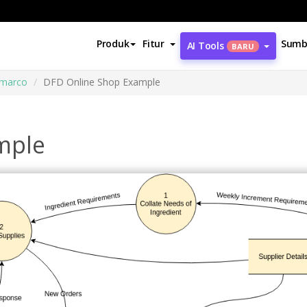
Produk
Fitur
Sumb
AI Tools
BARU
marco
DFD Online Shop Example
mple