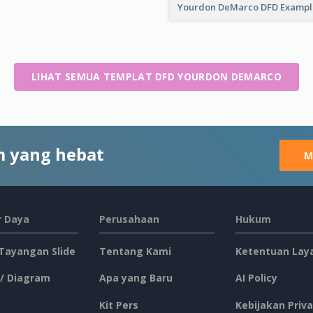
Yourdon DeMarco DFD Examp
LIHAT SEMUA TEMPLAT DFD YOURDON DEMARCO
 yang hebat
M
 Daya
Perusahaan
Hukum
 Tayangan Slide
Tentang Kami
Ketentuan Lay
 / Diagram
Apa yang Baru
AI Policy
Kit Pers
Kebijakan Priva