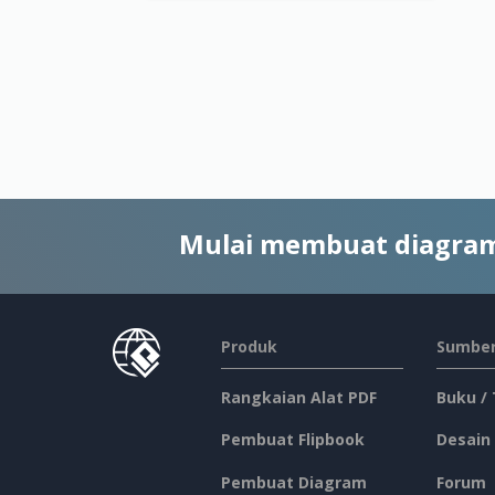
Mulai membuat diagram
Produk
Sumber
Rangkaian Alat PDF
Buku /
Pembuat Flipbook
Desain
Pembuat Diagram
Forum