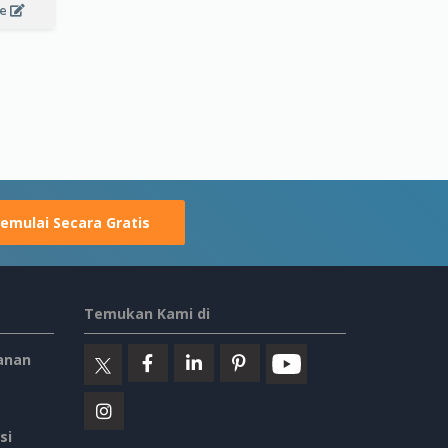
le
emulai Secara Gratis
Temukan Kami di
anan
si